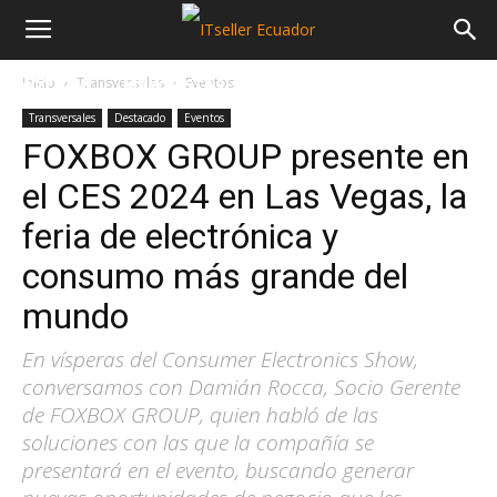
Inicio
Transversales
Eventos
NOTICIAS
MAYORISTAS
SECTORES
Transversales
Destacado
Eventos
FOXBOX GROUP presente en
el CES 2024 en Las Vegas, la
feria de electrónica y
consumo más grande del
mundo
En vísperas del Consumer Electronics Show,
conversamos con Damián Rocca, Socio Gerente
de FOXBOX GROUP, quien habló de las
soluciones con las que la compañía se
presentará en el evento, buscando generar