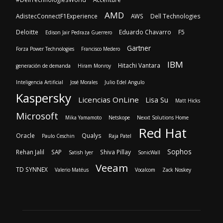
IBM
Hitachi Vantara
generación de demanda
Hiram Monroy
Inteligencia Artificial
José Morales
Julio Edel Angulo
Kaspersky
Licencias OnLine
Lisa Su
Matt Hicks
Microsoft
Mika Yamamoto
Netskope
Nexxt Solutions Home
Red Hat
Oracle
Qualys
Paulo Ceschin
Raja Patel
Sophos
Rehan Jalil
SAP
Shiva Pillay
Satish Iyer
SonicWall
Veeam
TD SYNNEX
Valerio Matéus
Vocalcom
Zack Noskey