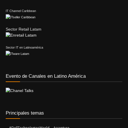
Sector IT en Latinoamérica
Evento de Canales en Latino América
Principales temas
#DellTechnologiesWorld
Accenture
AMD
AdistecConnectF1Experience
AWS
Dell Technologies
Deloitte
Eduardo Chavarro
F5
Edison Jair Pedraza Guerrero
Gartner
Forza Power Technologies
Francisco Medero