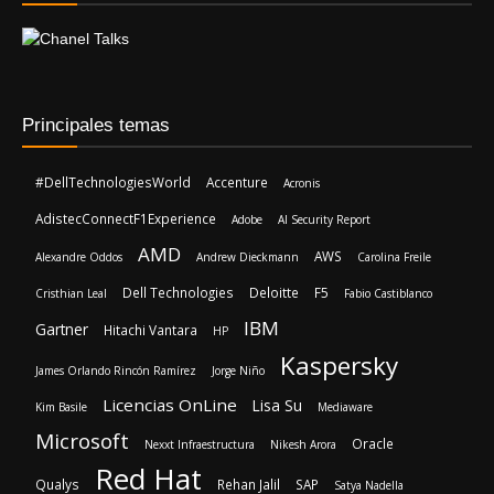
Principales temas
#DellTechnologiesWorld
Accenture
Acronis
AdistecConnectF1Experience
Adobe
AI Security Report
AMD
AWS
Alexandre Oddos
Andrew Dieckmann
Carolina Freile
Dell Technologies
Deloitte
F5
Cristhian Leal
Fabio Castiblanco
IBM
Gartner
Hitachi Vantara
HP
Kaspersky
James Orlando Rincón Ramírez
Jorge Niño
Licencias OnLine
Lisa Su
Kim Basile
Mediaware
Microsoft
Oracle
Nexxt Infraestructura
Nikesh Arora
Red Hat
Qualys
Rehan Jalil
SAP
Satya Nadella