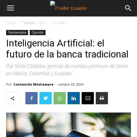
Inicio
Transversales
Opinión
NOTICIAS
MAYORISTAS
SECTORES
Transversales
Opinión
Inteligencia Artificial: el
futuro de la banca tradicional
Por Silvia Córdoba, gerente de cuentas premium de Vertiv
en México, Colombia y Ecuador.
Por
Contenido Mediaware
-
octubre 23, 2024