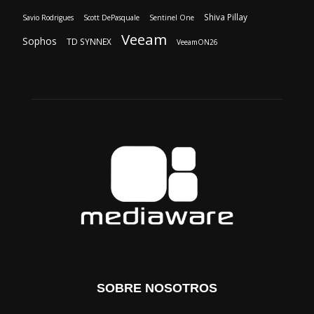
Shiva Pillay
Savio Rodrigues
Scott DePasquale
Sentinel One
Veeam
Sophos
TD SYNNEX
VeeamON26
SOBRE NOSOTROS