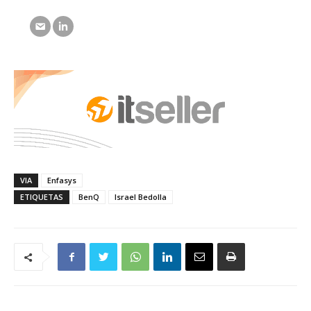
VIA
Enfasys
ETIQUETAS
BenQ
Israel Bedolla