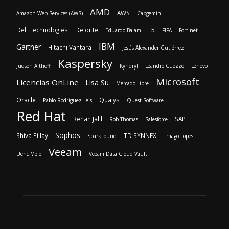
Kaspersky
Judson Althoff
Kyndryl
Leandro Cuozzo
Lenovo
Microsoft
Licencias OnLine
Lisa Su
Mercado Libre
Oracle
Qualys
Pablo Rodríguez Leis
Quest Software
Red Hat
Rehan Jalil
SAP
Rob Thomas
Salesforce
Sophos
Shiva Pillay
TD SYNNEX
SparkFound
Thiago Lopes
Veeam
Ueric Melo
Veeam Data Cloud Vault