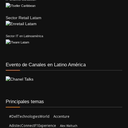
Sector IT en Latinoamérica
Evento de Canales en Latino América
Principales temas
#DellTechnologiesWorld
Accenture
AdistecConnectF1Experience
Alex Waltuch
AMD
AWS
Amazon Web Services (AWS)
Capgemini
Dell Technologies
Deloitte
F5
Eduardo Balam
FIFA
Fortinet
IBM
Gartner
Hitachi Vantara
Jesús Alexander Gutiérrez