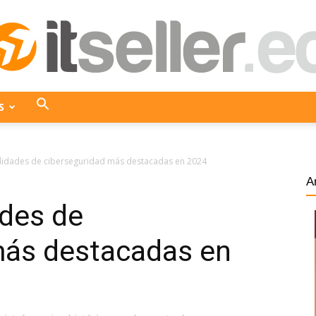
S
ITseller
ilidades de ciberseguridad más destacadas en 2024
A
ades de
Ecuador
más destacadas en