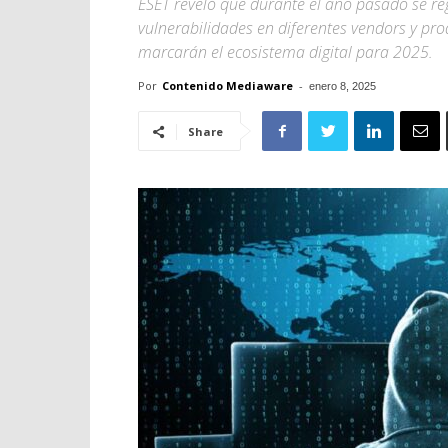
ESET reveló que durante el año pasado se regi
vulnerabilidades en diferentes vendors y pr
marcarán el ecosistema digital para 2025.
Por
Contenido Mediaware
-
enero 8, 2025
Share