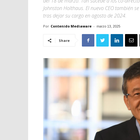
del 18 de marzo. Tan sucede a los co-director
Johnston Holthaus. El nuevo CEO también se 
tras dejar su cargo en agosto de 2024.
Por
Contenido Mediaware
-
marzo 13, 2025
Share