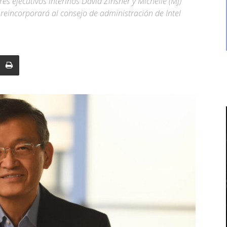
es ejecutivos interinos David Zinsner y Michelle (MJ)
reincorporará al consejo de administración de Intel