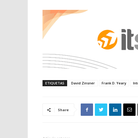
ETIQUETAS
David Zinsner
Frank D. Yeary
Int
Share