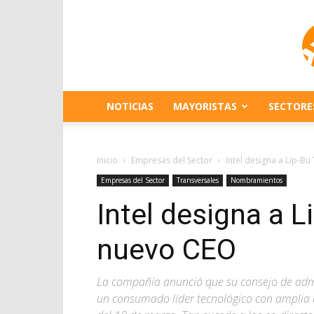
NOTICIAS
MAYORISTAS
SECTORE
Inicio
Empresas del Sector
Intel designa a Lip-B
Empresas del Sector
Transversales
Nombramientos
Intel designa a 
nuevo CEO
La compañía anunció que su consejo de adm
un consumado líder tecnológico con amplia ex