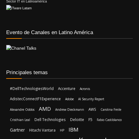
Sector IT en Latinoamérica
Evento de Canales en Latino América
Principales temas
#DellTechnologiesWorld
Accenture
Acronis
AdistecConnectF1Experience
Adobe
AI Security Report
AMD
AWS
Alexandre Oddos
Andrew Dieckmann
Carolina Freile
Dell Technologies
Deloitte
F5
Cristhian Leal
Fabio Castiblanco
IBM
Gartner
Hitachi Vantara
HP