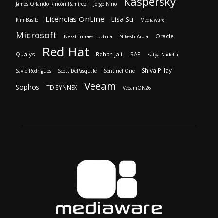
Kaspersky
James Orlando Rincón Ramírez
Jorge Niño
Licencias OnLine
Lisa Su
Kim Basile
Mediaware
Microsoft
Oracle
Nexxt Infraestructura
Nikesh Arora
Red Hat
Qualys
Rehan Jalil
SAP
Satya Nadella
Shiva Pillay
Savio Rodrigues
Scott DePasquale
Sentinel One
Veeam
Sophos
TD SYNNEX
VeeamON26