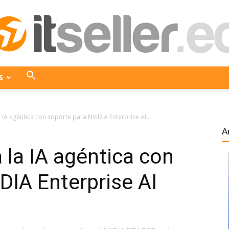
S
ITseller
 IA agéntica con soporte para NVIDIA Enterprise AI...
A
 la IA agéntica con
Ecuador
DIA Enterprise AI