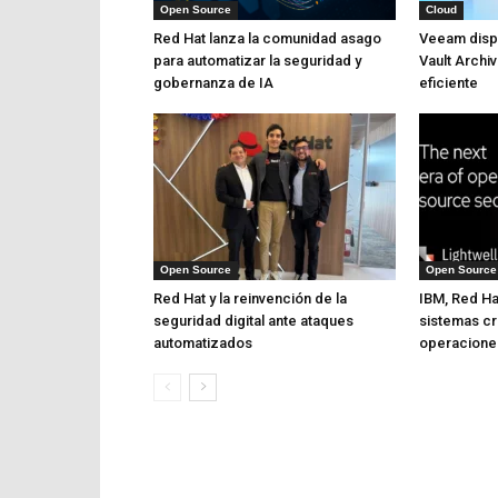
Open Source
Cloud
Red Hat lanza la comunidad asago
Veeam dispo
para automatizar la seguridad y
Vault Archi
gobernanza de IA
eficiente
Open Source
Open Source
Red Hat y la reinvención de la
IBM, Red Ha
seguridad digital ante ataques
sistemas crí
automatizados
operacione