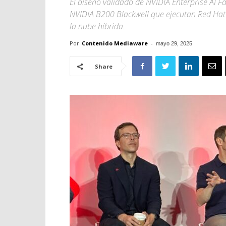
El diseño validado de NVIDIA Enterprise AI F
NVIDIA B200 Blackwell que ejecutan Red Hat A
la nube híbrida.
Por
Contenido Mediaware
-
mayo 29, 2025
Share