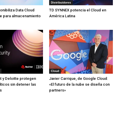
Distribuidores
nibiliza Data Cloud
TD SYNNEX potencia el Cloud en
ve para almacenamiento
América Latina
Cloud
t y Deloitte protegen
Javier Carrique, de Google Cloud:
ticos sin detener las
«El futuro de la nube se diseña con
s
partners»