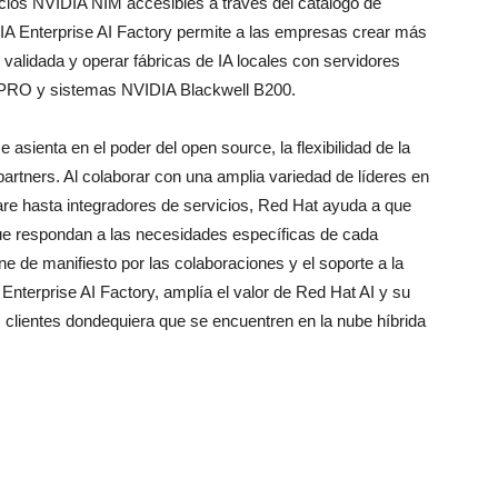
vicios NVIDIA NIM accesibles a través del catálogo de
IDIA Enterprise AI Factory permite a las empresas crear más
 validada y operar fábricas de IA locales con servidores
PRO y sistemas NVIDIA Blackwell B200.
 asienta en el poder del open source, la flexibilidad de la
partners. Al colaborar con una amplia variedad de líderes en
are hasta integradores de servicios, Red Hat ayuda a que
 que respondan a las necesidades específicas de cada
e de manifiesto por las colaboraciones y el soporte a la
nterprise AI Factory, amplía el valor de Red Hat AI y su
clientes dondequiera que se encuentren en la nube híbrida