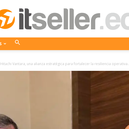
S
ITseller
itachi Vantara, una alianza estratégica para fortalecer la resiliencia operativa..
Ecuador