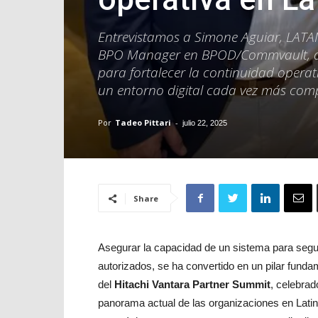
Entrevistamos a Simone Aguiar, LATAM
BPO Manager en BPOD/Commvault, qui
para fortalecer la continuidad operati
un entorno digital cada vez más comp
Por
Tadeo Pittari
-
julio 22, 2025
Share
Asegurar la capacidad de un sistema para segu
autorizados, se ha convertido en un pilar funda
del
Hitachi Vantara Partner Summit
, celebra
panorama actual de las organizaciones en Lati