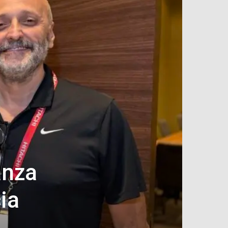
anza
cia