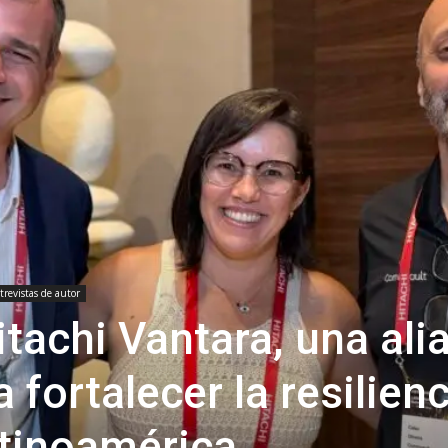
trevistas de autor
tachi Vantara, una ali
 fortalecer la resilien
atinoamérica