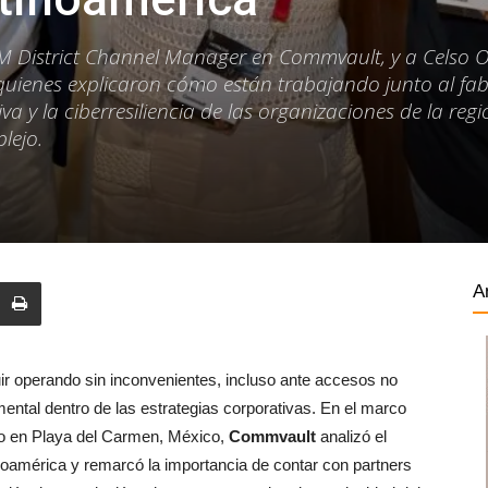
 District Channel Manager en Commvault, y a Celso Ol
enes explicaron cómo están trabajando junto al fab
va y la ciberresiliencia de las organizaciones de la reg
lejo.
A
ir operando sin inconvenientes, incluso ante accesos no
mental dentro de las estrategias corporativas. En el marco
do en Playa del Carmen, México,
Commvault
analizó el
noamérica y remarcó la importancia de contar con partners