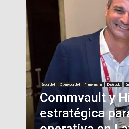
Seguridad
Ciberseguridad
Transversales
Destacado
En
Commvault y Hi
estratégica para
operativa en L