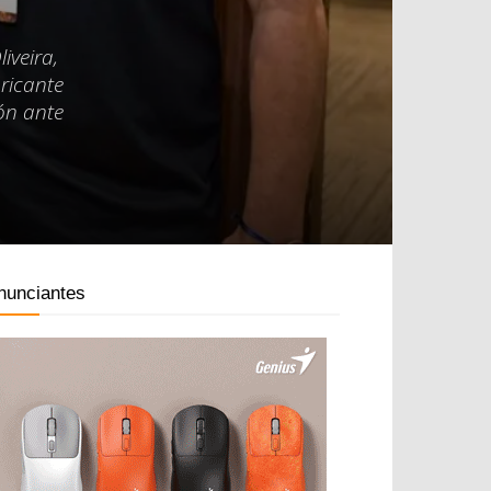
iveira,
ricante
ión ante
nunciantes