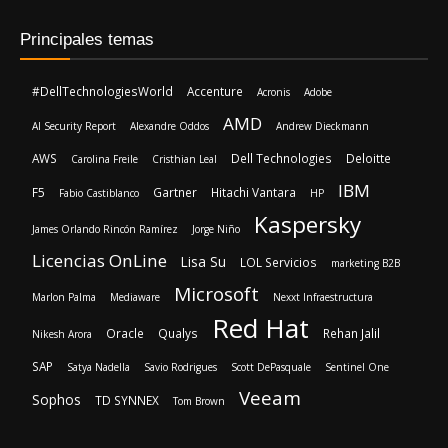
AMD
AI Security Report
Alexandre Oddos
Andrew Dieckmann
AWS
Dell Technologies
Deloitte
Carolina Freile
Cristhian Leal
IBM
F5
Gartner
Hitachi Vantara
Fabio Castiblanco
HP
Kaspersky
James Orlando Rincón Ramírez
Jorge Niño
Licencias OnLine
Lisa Su
LOL Servicios
marketing B2B
Microsoft
Marlon Palma
Mediaware
Nexxt Infraestructura
Red Hat
Oracle
Qualys
Rehan Jalil
Nikesh Arora
SAP
Satya Nadella
Savio Rodrigues
Scott DePasquale
Sentinel One
Veeam
Sophos
TD SYNNEX
Tom Brown