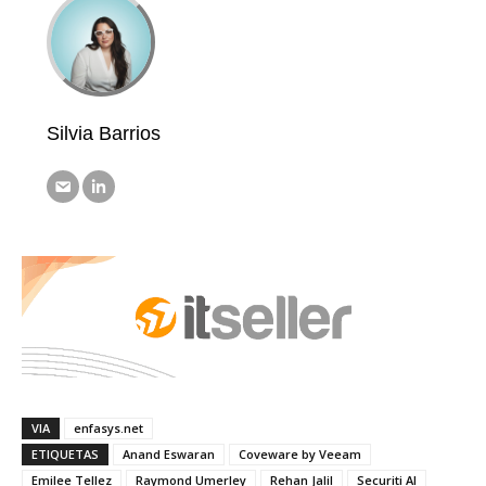
Silvia Barrios
VIA
enfasys.net
ETIQUETAS
Anand Eswaran
Coveware by Veeam
Emilee Tellez
Raymond Umerley
Rehan Jalil
Securiti AI