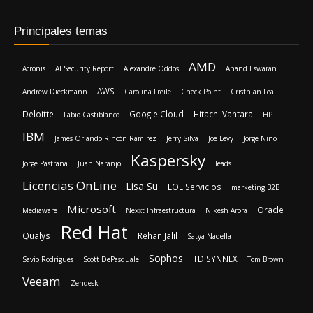
Principales temas
AMD
Acronis
AI Security Report
Alexandre Oddos
Anand Eswaran
AWS
Andrew Dieckmann
Carolina Freile
Check Point
Cristhian Leal
Deloitte
Google Cloud
Hitachi Vantara
Fabio Castiblanco
HP
IBM
James Orlando Rincón Ramírez
Jerry Silva
Joe Levy
Jorge Niño
Kaspersky
Jorge Pastrana
Juan Naranjo
leads
Licencias OnLine
Lisa Su
LOL Servicios
marketing B2B
Microsoft
Oracle
Mediaware
Nexxt Infraestructura
Nikesh Arora
Red Hat
Qualys
Rehan Jalil
Satya Nadella
Sophos
TD SYNNEX
Savio Rodrigues
Scott DePasquale
Tom Brown
Veeam
Zendesk