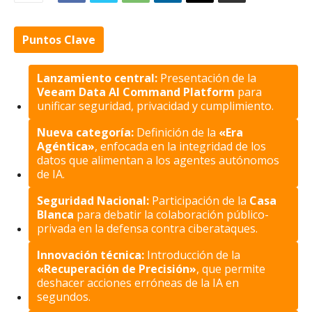
Puntos Clave
Lanzamiento central:
Presentación de la
Veeam Data AI Command Platform
para
unificar seguridad, privacidad y cumplimiento.
Nueva categoría:
Definición de la
«Era
Agéntica»
, enfocada en la integridad de los
datos que alimentan a los agentes autónomos
de IA.
Seguridad Nacional:
Participación de la
Casa
Blanca
para debatir la colaboración público-
privada en la defensa contra ciberataques.
Innovación técnica:
Introducción de la
«Recuperación de Precisión»
, que permite
deshacer acciones erróneas de la IA en
segundos.