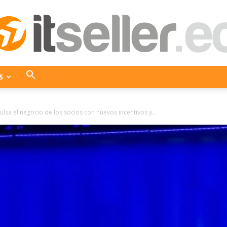
S
ITseller
lsa el negocio de los socios con nuevos incentivos y...
Ecuador