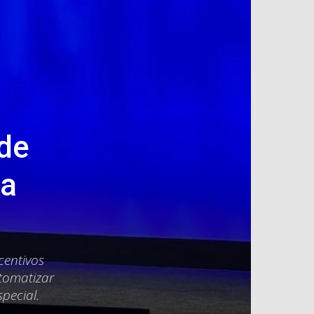
 de
na
centivos
utomatizar
special.