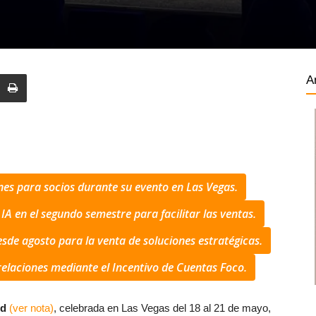
A
nes para socios durante su evento en Las Vegas.
A en el segundo semestre para facilitar las ventas.
sde agosto para la venta de soluciones estratégicas.
relaciones mediante el Incentivo de Cuentas Foco.
ld
(ver nota)
, celebrada en Las Vegas del 18 al 21 de mayo,