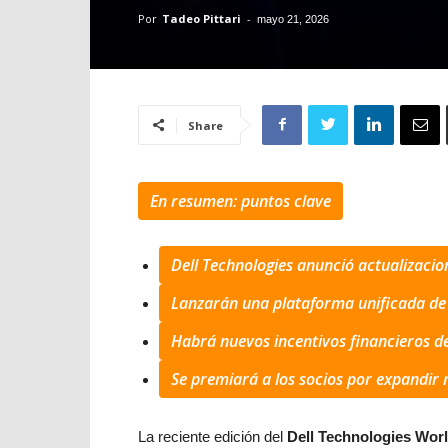
Por
Tadeo Pittari
-
mayo 21, 2026
Share
En resumen: puntos clave
Dell Technologies anunció actualizacio
Lanzarán una plataforma unificada de I
Habrá nuevos incentivos financieros de
Se premiará a los socios por expandir 
La reciente edición del
Dell Technologies Wor