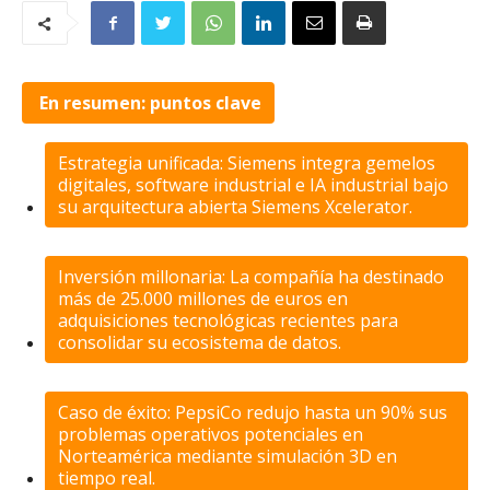
En resumen: puntos clave
Estrategia unificada: Siemens integra gemelos
digitales, software industrial e IA industrial bajo
su arquitectura abierta Siemens Xcelerator.
Inversión millonaria: La compañía ha destinado
más de 25.000 millones de euros en
adquisiciones tecnológicas recientes para
consolidar su ecosistema de datos.
Caso de éxito: PepsiCo redujo hasta un 90% sus
problemas operativos potenciales en
Norteamérica mediante simulación 3D en
tiempo real.