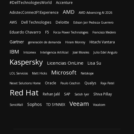
#DellTechnologiesWorld
Accenture
AMD
AdistecConnectF1Experience
AMD Advancing AI 2026
AWS
Dell Technologies
Deloitte
Edison Jair Pedraza Guerrero
Eduardo Chavarro
F5
Forza Power Technologies
Francisco Medero
Gartner
Hitachi Vantara
generación de demanda
Hiram Monroy
IBM
Intcomex
Inteligencia Artificial
José Morales
Julio Edel Angulo
Kaspersky
Licencias OnLine
Lisa Su
Microsoft
LOL Servicios
Matt Hicks
Netskope
Oracle
Qualys
Nexxt Solutions Home
Paulo Ceschin
Raja Patel
Red Hat
Rehan Jalil
SAP
Shiva Pillay
Satish Iyer
Veeam
Sophos
TD SYNNEX
SonicWall
Vocalcom