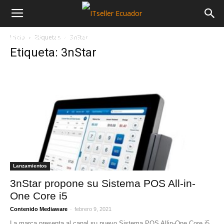
Inicio
Etiquetas
3nStar
NOTICIAS
MAYORISTAS
SECTORES
Etiqueta: 3nStar
Lanzamientos
3nStar propone su Sistema POS All-in-
One Core i5
-
Contenido Mediaware
febrero 9, 2021
La marca presenta al canal su nuevo Sistema POS Allin-One Core i5,