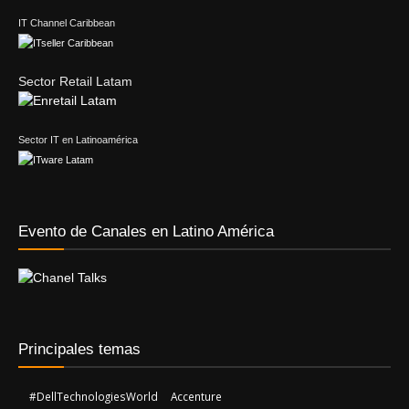
Sector IT en Latinoamérica
Evento de Canales en Latino América
Principales temas
#DellTechnologiesWorld
Accenture
AMD
AdistecConnectF1Experience
AWS
Anand Eswaran
Dell Technologies
Deloitte
Check Point
F5
Edison Jair Pedraza Guerrero
Emilee Tellez
Forza Power Technologies
IBM
Gartner
Hitachi Vantara
Francisco Medero