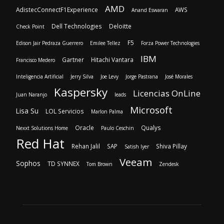
Inteligencia Artificial
Jerry Silva
Joe Levy
Jorge Pastrana
José Morales
Kaspersky
Licencias OnLine
Juan Naranjo
leads
Microsoft
Lisa Su
LOL Servicios
Marlon Palma
Oracle
Qualys
Nexxt Solutions Home
Paulo Ceschin
Red Hat
Rehan Jalil
SAP
Shiva Pillay
Satish Iyer
Veeam
Sophos
TD SYNNEX
Tom Brown
Zendesk