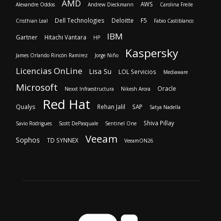
AMD
AWS
Alexandre Oddos
Andrew Dieckmann
Carolina Freile
Dell Technologies
Deloitte
F5
Cristhian Leal
Fabio Castiblanco
IBM
Gartner
Hitachi Vantara
HP
Kaspersky
James Orlando Rincón Ramírez
Jorge Niño
Licencias OnLine
Lisa Su
LOL Servicios
Mediaware
Microsoft
Oracle
Nexxt Infraestructura
Nikesh Arora
Red Hat
Qualys
Rehan Jalil
SAP
Satya Nadella
Shiva Pillay
Savio Rodrigues
Scott DePasquale
Sentinel One
Veeam
Sophos
TD SYNNEX
VeeamON26