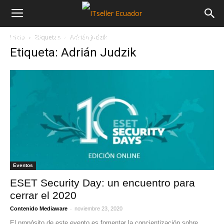
Inicio
Etiquetas
Adrián Judzik
NOTICIAS
MAYORISTAS
SECTORES
Etiqueta: Adrián Judzik
Eventos
ESET Security Day: un encuentro para
cerrar el 2020
-
Contenido Mediaware
noviembre 23, 2020
El propósito de este evento es fomentar la concientización sobre