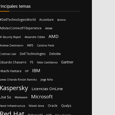
rincipales temas
#DellTechnologiesWorld
Accenture
Acronis
AdistecConnectF1Experience
Adobe
AMD
AI Security Report
Alexandre Oddos
AWS
Andrew Dieckmann
Carolina Freile
Dell Technologies
Deloitte
Cristhian Leal
Gartner
Eduardo Chavarro
F5
Fabio Castiblanco
IBM
Hitachi Vantara
HP
James Orlando Rincón Ramírez
Jorge Niño
Kaspersky
Licencias OnLine
Microsoft
Lisa Su
Mediaware
Oracle
Qualys
Nexxt Infraestructura
Nikesh Arora
Red Hat