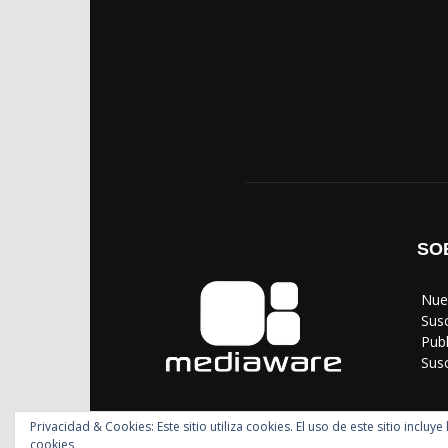
SO
‎ Nu
‎ Sus
‎ Pub
‎ Su
Privacidad & Cookies: Este sitio utiliza cookies. El uso de este sitio incl
cookies