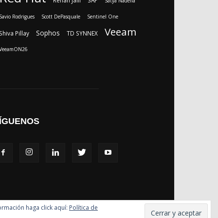
Rehan Jalil
SAP
Satya Nadella
Savio Rodrigues
Scott DePasquale
Sentinel One
Veeam
Sophos
Shiva Pillay
TD SYNNEX
VeeamON26
ÍGUENOS
formación haga click aquí:
Política de