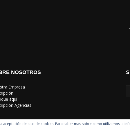
BRE NOSOTROS
S
estra Empresa
cripción
lique aquí
scripción Agencias
uye la aceptación del uso de cookies. Para saber mas sobre como utilizamos la in