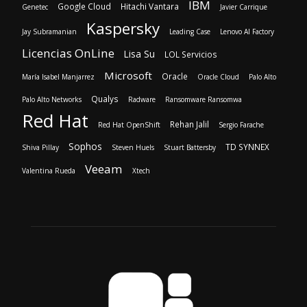
IBM
Google Cloud
Hitachi Vantara
Genetec
Javier Carrique
Kaspersky
Jay Subramanian
Leading Case
Lenovo AI Factory
Licencias OnLine
Lisa Su
LOL Servicios
Microsoft
Oracle
María Isabel Manjarrez
Oracle Cloud
Palo Alto
Qualys
Palo Alto Networks
Radware
Ransomware Ransomwa
Red Hat
Rehan Jalil
Red Hat OpenShift
Sergio Farache
Sophos
TD SYNNEX
Shiva Pillay
Steven Huels
Stuart Battersby
Veeam
Valentina Rueda
Xtech