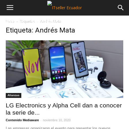
Inicio
Etiquetas
Andrés Mata
NOTICIAS
MAYORISTAS
SECTORES
Etiqueta: Andrés Mata
Alianzas
LG Electronics y Alpha Cell dan a conocer
la serie de...
-
Contenido Mediaware
noviembre 10, 2020
Las empresas organizaron el evento para presentar los nuevos