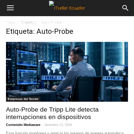
Inicio
Etiquetas
Auto-Probe
NOTICIAS
MAYORISTAS
SECTORES
Etiqueta: Auto-Probe
Empresas del Sector
Auto-Probe de Tripp Lite detecta
interrupciones en dispositivos
-
Contenido Mediaware
diciembre 21, 2020
Esta función monitorea y reinicia los equipos de manera automática