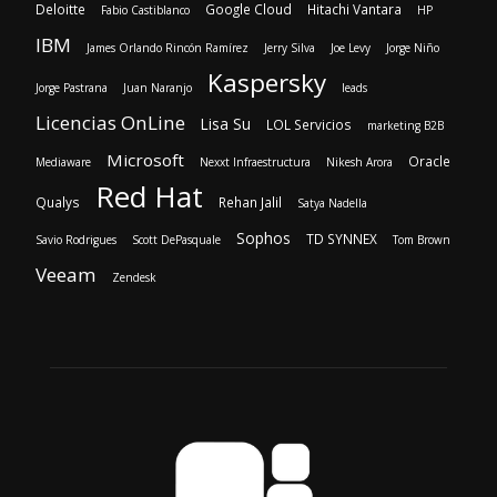
Deloitte
Google Cloud
Hitachi Vantara
Fabio Castiblanco
HP
IBM
James Orlando Rincón Ramírez
Jerry Silva
Joe Levy
Jorge Niño
Kaspersky
Jorge Pastrana
Juan Naranjo
leads
Licencias OnLine
Lisa Su
LOL Servicios
marketing B2B
Microsoft
Oracle
Mediaware
Nexxt Infraestructura
Nikesh Arora
Red Hat
Qualys
Rehan Jalil
Satya Nadella
Sophos
TD SYNNEX
Savio Rodrigues
Scott DePasquale
Tom Brown
Veeam
Zendesk