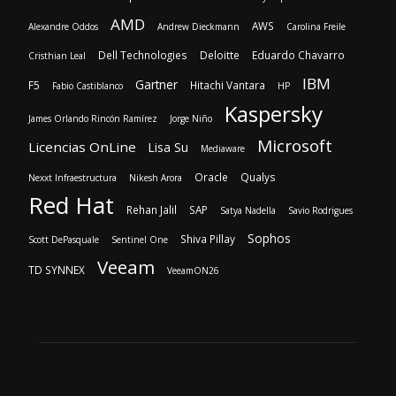
AMD
AWS
Alexandre Oddos
Andrew Dieckmann
Carolina Freile
Dell Technologies
Deloitte
Eduardo Chavarro
Cristhian Leal
IBM
Gartner
F5
Hitachi Vantara
Fabio Castiblanco
HP
Kaspersky
James Orlando Rincón Ramírez
Jorge Niño
Microsoft
Licencias OnLine
Lisa Su
Mediaware
Oracle
Qualys
Nexxt Infraestructura
Nikesh Arora
Red Hat
Rehan Jalil
SAP
Satya Nadella
Savio Rodrigues
Sophos
Shiva Pillay
Scott DePasquale
Sentinel One
Veeam
TD SYNNEX
VeeamON26