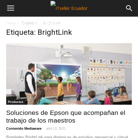
Inicio
Etiquetas
BrightLink
NOTICIAS
MAYORISTAS
SECTORES
Etiqueta: BrightLink
Productos
Soluciones de Epson que acompañan el
trabajo de los maestros
-
Contenido Mediaware
abril 13, 2021
Bondades BrightLink para dinámicas de estudios presencial y virtual