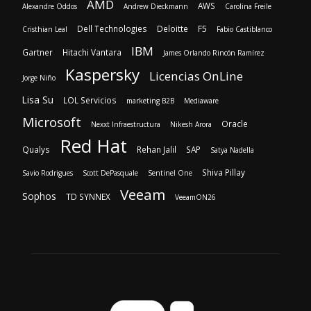
AMD
AWS
Alexandre Oddos
Andrew Dieckmann
Carolina Freile
Dell Technologies
Deloitte
F5
Cristhian Leal
Fabio Castiblanco
IBM
Gartner
Hitachi Vantara
James Orlando Rincón Ramírez
Kaspersky
Licencias OnLine
Jorge Niño
Lisa Su
LOL Servicios
marketing B2B
Mediaware
Microsoft
Oracle
Nexxt Infraestructura
Nikesh Arora
Red Hat
Qualys
Rehan Jalil
SAP
Satya Nadella
Shiva Pillay
Savio Rodrigues
Scott DePasquale
Sentinel One
Veeam
Sophos
TD SYNNEX
VeeamON26