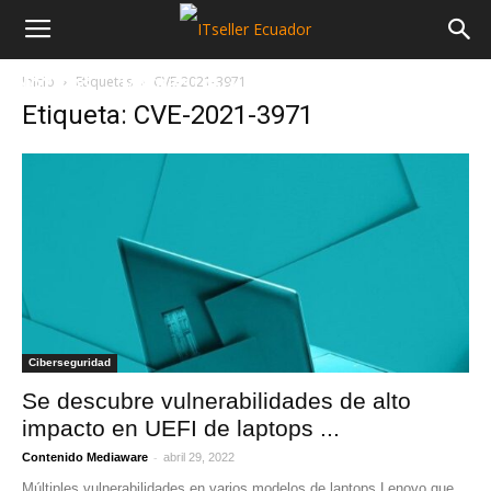
Inicio
Etiquetas
CVE-2021-3971
NOTICIAS
MAYORISTAS
SECTORES
Etiqueta: CVE-2021-3971
Ciberseguridad
Se descubre vulnerabilidades de alto
impacto en UEFI de laptops ...
-
Contenido Mediaware
abril 29, 2022
Múltiples vulnerabilidades en varios modelos de laptops Lenovo que