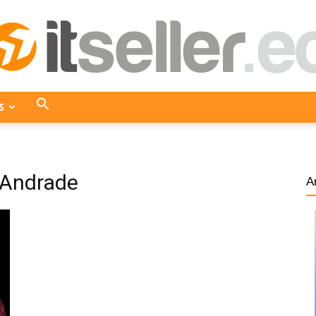
S
ITseller
s Andrade
A
Ecuador