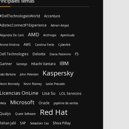
rincipales temas
#DellTechnologiesWorld
Accenture
AdistecConnectF1Experience
Adnan Amjad
AMD
Alejandra De Carli
Anthropic
Apmlitude
AWS
Arvind Krishna
Carolina Freile
CyberArk
Dell Technologies
Deloitte
F5
Diana Palomino
IBM
Gartner
Hitachi Vantara
Genesys
Kaspersky
João Bortone
John Peterson
Kevin Kennedy
Kevin Rooney
Leslie Preciado
Licencias OnLine
Lisa Su
LOL Servicios
Microsoft
Oracle
Meta
pipeline de ventas
Red Hat
Qualys
Quest Software
Rehan Jalil
SAP
Shiva Pillay
Sebastián Cao