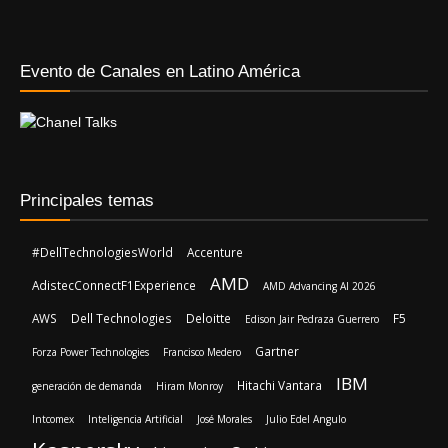
Evento de Canales en Latino América
Principales temas
#DellTechnologiesWorld
Accenture
AMD
AdistecConnectF1Experience
AMD Advancing AI 2026
AWS
Dell Technologies
Deloitte
F5
Edison Jair Pedraza Guerrero
Gartner
Forza Power Technologies
Francisco Medero
IBM
Hitachi Vantara
generación de demanda
Hiram Monroy
Intcomex
Inteligencia Artificial
José Morales
Julio Edel Angulo