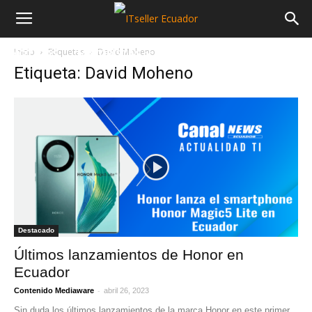
Inicio
Etiquetas
David Moheno
NOTICIAS
MAYORISTAS
SECTORES
Etiqueta: David Moheno
Destacado
Últimos lanzamientos de Honor en
Ecuador
-
Contenido Mediaware
abril 26, 2023
Sin duda los últimos lanzamientos de la marca Honor en este primer