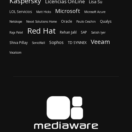
Kaspersky
Licencias OnLine
Lisa Su
Microsoft
LOL Servicios
Matt Hicks
Microsoft Azure
Oracle
Qualys
Netskope
Nexxt Solutions Home
Paulo Ceschin
Red Hat
Rehan Jalil
SAP
Raja Patel
Satish Iyer
Veeam
Sophos
Shiva Pillay
TD SYNNEX
SonicWall
Vocalcom