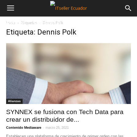
Inicio
Etiquetas
Dennis Polk
NOTICIAS
MAYORISTAS
SECTORES
Etiqueta: Dennis Polk
Alianzas
SYNNEX se fusiona con Tech Data para
crear un distribuidor de...
-
Contenido Mediaware
marzo 25, 2021
Establecen una plataforma de crecimiento de primer orden con las