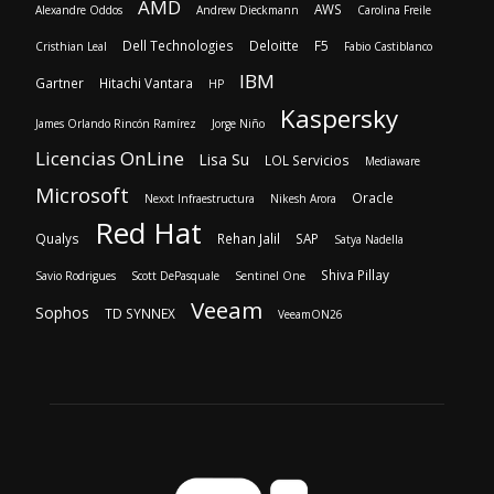
AMD
AWS
Alexandre Oddos
Andrew Dieckmann
Carolina Freile
Dell Technologies
Deloitte
F5
Cristhian Leal
Fabio Castiblanco
IBM
Gartner
Hitachi Vantara
HP
Kaspersky
James Orlando Rincón Ramírez
Jorge Niño
Licencias OnLine
Lisa Su
LOL Servicios
Mediaware
Microsoft
Oracle
Nexxt Infraestructura
Nikesh Arora
Red Hat
Qualys
Rehan Jalil
SAP
Satya Nadella
Shiva Pillay
Savio Rodrigues
Scott DePasquale
Sentinel One
Veeam
Sophos
TD SYNNEX
VeeamON26