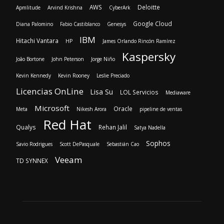
AWS
Deloitte
Apmlitude
Arvind Krishna
CyberArk
Google Cloud
Diana Palomino
Fabio Castiblanco
Genesys
IBM
Hitachi Vantara
HP
James Orlando Rincón Ramírez
Kaspersky
João Bortone
John Peterson
Jorge Niño
Kevin Kennedy
Kevin Rooney
Leslie Preciado
Licencias OnLine
Lisa Su
LOL Servicios
Mediaware
Microsoft
Oracle
Meta
Nikesh Arora
pipeline de ventas
Red Hat
Qualys
Rehan Jalil
Satya Nadella
Sophos
Savio Rodrigues
Scott DePasquale
Sebastián Cao
Veeam
TD SYNNEX