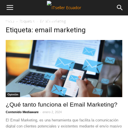
Inicio
Etiquetas
Email marketing
NOTICIAS
MAYORISTAS
SECTORES
Etiqueta: email marketing
Opinión
¿Qué tanto funciona el Email Marketing?
-
Contenido Mediaware
enero 2, 2024
El Email Marketing, es una herramienta que facilita la comunicación
digital con clientes potenciales y existentes mediante el envío masivo