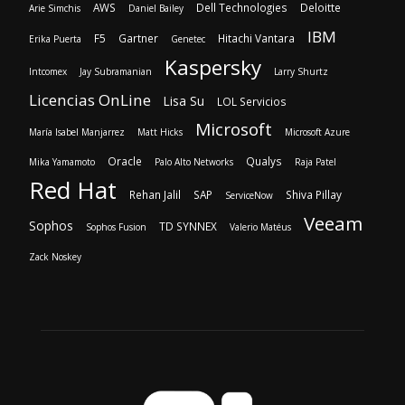
AWS
Dell Technologies
Deloitte
Arie Simchis
Daniel Bailey
IBM
F5
Gartner
Hitachi Vantara
Erika Puerta
Genetec
Kaspersky
Intcomex
Jay Subramanian
Larry Shurtz
Licencias OnLine
Lisa Su
LOL Servicios
Microsoft
María Isabel Manjarrez
Matt Hicks
Microsoft Azure
Oracle
Qualys
Mika Yamamoto
Palo Alto Networks
Raja Patel
Red Hat
Rehan Jalil
SAP
Shiva Pillay
ServiceNow
Veeam
Sophos
TD SYNNEX
Sophos Fusion
Valerio Matéus
Zack Noskey