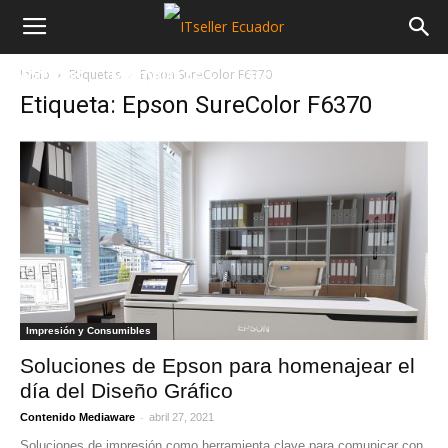
Inicio
Etiquetas
Epson SureColor F6370
NOTICIAS
MAYORISTAS
SECTORES
Etiqueta: Epson SureColor F6370
Impresión y Consumibles
Soluciones de Epson para homenajear el
día del Diseño Gráfico
-
Contenido Mediaware
abril 27, 2021
Soluciones de impresión como herramienta clave para comunicar con