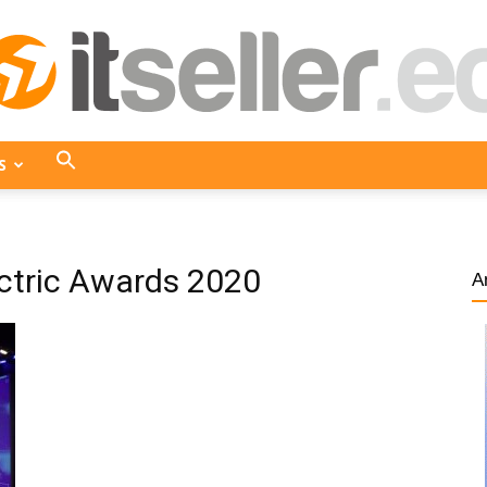
S
ITseller
ectric Awards 2020
A
Ecuador