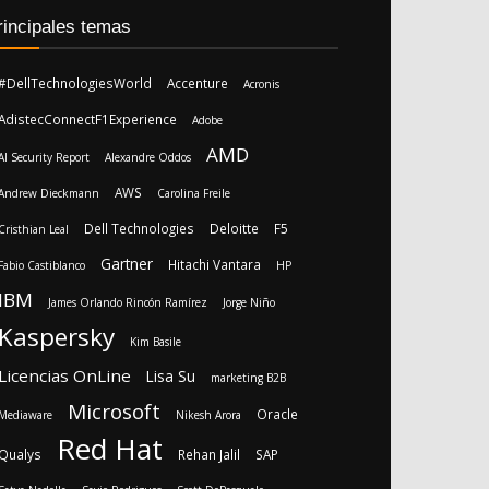
rincipales temas
#DellTechnologiesWorld
Accenture
Acronis
AdistecConnectF1Experience
Adobe
AMD
AI Security Report
Alexandre Oddos
AWS
Andrew Dieckmann
Carolina Freile
Dell Technologies
Deloitte
F5
Cristhian Leal
Gartner
Hitachi Vantara
Fabio Castiblanco
HP
IBM
James Orlando Rincón Ramírez
Jorge Niño
Kaspersky
Kim Basile
Licencias OnLine
Lisa Su
marketing B2B
Microsoft
Oracle
Mediaware
Nikesh Arora
Red Hat
Qualys
Rehan Jalil
SAP