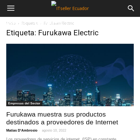
Inicio
Etiquetas
Furukawa Electric
NOTICIAS
MAYORISTAS
SECTORES
Etiqueta: Furukawa Electric
Empresas del Sector
Furukawa muestra sus productos
destinados a proveedores de Internet
-
Matias D'Ambrosio
agosto 10, 2022
Los proveedores de servicios de internet, (ISP) en constante