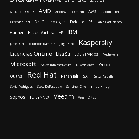
AdistecConnectF1Experience
Adobe
AI Security Report
AMD
AWS
Alexandre Oddos
Andrew Dieckmann
Carolina Freile
Dell Technologies
Deloitte
F5
Cristhian Leal
Fabio Castiblanco
IBM
Gartner
Hitachi Vantara
HP
Kaspersky
James Orlando Rincón Ramírez
Jorge Niño
Licencias OnLine
Lisa Su
LOL Servicios
Mediaware
Microsoft
Oracle
Nexxt Infraestructura
Nikesh Arora
Red Hat
Qualys
Rehan Jalil
SAP
Satya Nadella
Shiva Pillay
Savio Rodrigues
Scott DePasquale
Sentinel One
Veeam
Sophos
TD SYNNEX
VeeamON26