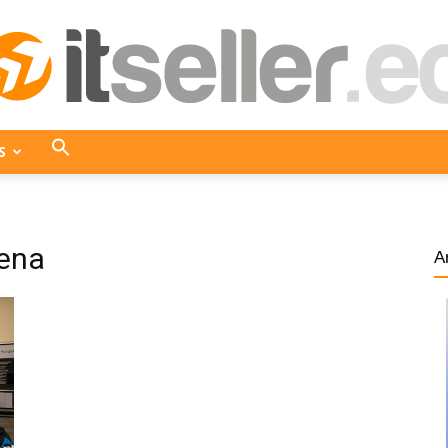
S
ITseller
uena
A
Ecuador