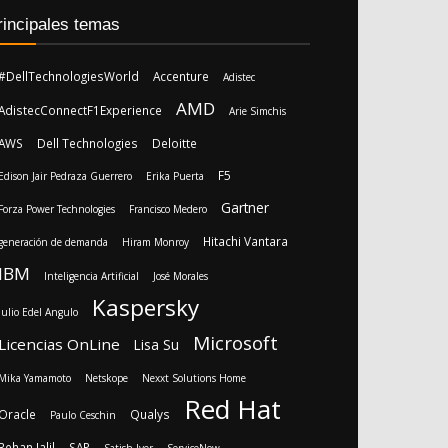
rincipales temas
#DellTechnologiesWorld
Accenture
Adistec
AMD
AdistecConnectF1Experience
Arie Simchis
AWS
Dell Technologies
Deloitte
F5
Edison Jair Pedraza Guerrero
Erika Puerta
Gartner
Forza Power Technologies
Francisco Medero
Hitachi Vantara
generación de demanda
Hiram Monroy
IBM
Inteligencia Artificial
José Morales
Kaspersky
Julio Edel Angulo
Microsoft
Licencias OnLine
Lisa Su
Mika Yamamoto
Netskope
Nexxt Solutions Home
Red Hat
Oracle
Qualys
Paulo Ceschin
Rehan Jalil
SAP