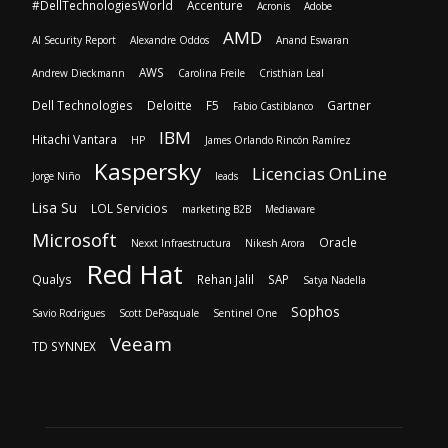
#DellTechnologiesWorld
Accenture
Acronis
Adobe
AMD
AI Security Report
Alexandre Oddos
Anand Eswaran
AWS
Andrew Dieckmann
Carolina Freile
Cristhian Leal
Dell Technologies
Deloitte
F5
Gartner
Fabio Castiblanco
IBM
Hitachi Vantara
HP
James Orlando Rincón Ramírez
Kaspersky
Licencias OnLine
Jorge Niño
leads
Lisa Su
LOL Servicios
marketing B2B
Mediaware
Microsoft
Oracle
Nexxt Infraestructura
Nikesh Arora
Red Hat
Qualys
Rehan Jalil
SAP
Satya Nadella
Sophos
Savio Rodrigues
Scott DePasquale
Sentinel One
Veeam
TD SYNNEX