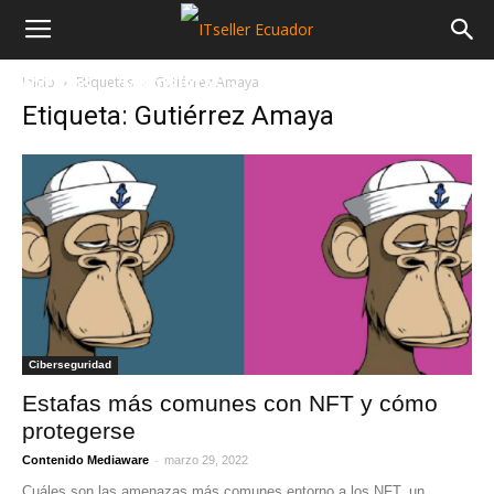
Inicio
Etiquetas
Gutiérrez Amaya
NOTICIAS
MAYORISTAS
SECTORES
Etiqueta: Gutiérrez Amaya
Ciberseguridad
Estafas más comunes con NFT y cómo
protegerse
-
Contenido Mediaware
marzo 29, 2022
Cuáles son las amenazas más comunes entorno a los NFT, un