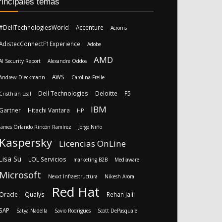
rincipales temas
#DellTechnologiesWorld
Accenture
Acronis
AdistecConnectF1Experience
Adobe
AMD
AI Security Report
Alexandre Oddos
AWS
Andrew Dieckmann
Carolina Freile
Dell Technologies
Deloitte
F5
Cristhian Leal
IBM
Gartner
Hitachi Vantara
HP
James Orlando Rincón Ramírez
Jorge Niño
Kaspersky
Licencias OnLine
Lisa Su
LOL Servicios
marketing B2B
Mediaware
Microsoft
Nexxt Infraestructura
Nikesh Arora
Red Hat
Oracle
Qualys
Rehan Jalil
SAP
Satya Nadella
Savio Rodrigues
Scott DePasquale