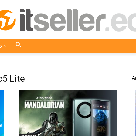
S
ITseller
5 Lite
A
Ecuador
Destacado