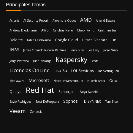
Principales temas
AMD
Acronis
AI Security Report
Alexandre Oddos
Anand Eswaran
AWS
Andrew Dieckmann
Carolina Freile
Check Point
Cristhian Leal
Deloitte
Google Cloud
Hitachi Vantara
Fabio Castiblanco
HP
IBM
James Orlando Rincón Ramírez
Jerry Silva
Joe Levy
Jorge Niño
Kaspersky
Jorge Pastrana
Juan Naranjo
leads
Licencias OnLine
Lisa Su
LOL Servicios
marketing B2B
Microsoft
Oracle
Mediaware
Nexxt Infraestructura
Nikesh Arora
Red Hat
Qualys
Rehan Jalil
Satya Nadella
Sophos
TD SYNNEX
Savio Rodrigues
Scott DePasquale
Tom Brown
Veeam
Zendesk