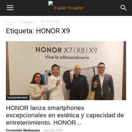
Inicio
Etiquetas
HONOR X9
NOTICIAS
MAYORISTAS
SECTORES
Etiqueta: HONOR X9
Lanzamientos
HONOR lanza smartphones
excepcionales en estética y capacidad de
entretenimiento. HONOR...
-
Contenido Mediaware
abril 26, 2022