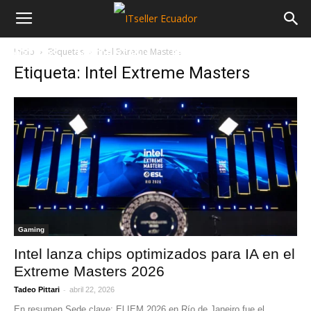
Inicio
Etiquetas
Intel Extreme Masters
NOTICIAS
MAYORISTAS
SECTORES
Etiqueta: Intel Extreme Masters
Gaming
Intel lanza chips optimizados para IA en el
Extreme Masters 2026
-
Tadeo Pittari
abril 22, 2026
En resumen Sede clave: El IEM 2026 en Río de Janeiro fue el