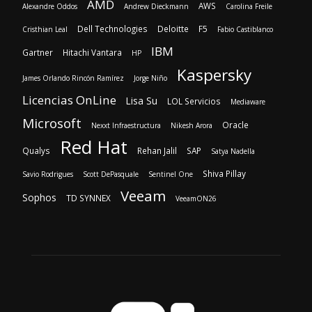
AMD
AWS
Alexandre Oddos
Andrew Dieckmann
Carolina Freile
Dell Technologies
Deloitte
F5
Cristhian Leal
Fabio Castiblanco
IBM
Gartner
Hitachi Vantara
HP
Kaspersky
James Orlando Rincón Ramírez
Jorge Niño
Licencias OnLine
Lisa Su
LOL Servicios
Mediaware
Microsoft
Oracle
Nexxt Infraestructura
Nikesh Arora
Red Hat
Qualys
Rehan Jalil
SAP
Satya Nadella
Shiva Pillay
Savio Rodrigues
Scott DePasquale
Sentinel One
Veeam
Sophos
TD SYNNEX
VeeamON26