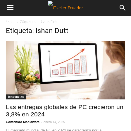
Inicio
Etiquetas
Ishan Dutt
NOTICIAS
MAYORISTAS
SECTORES
Etiqueta: Ishan Dutt
Tendencias
Las entregas globales de PC crecieron un
3,8% en 2024
-
Contenido Mediaware
enero 14, 2025
El mercado mundial de PC en 2024 se caracterizó por la