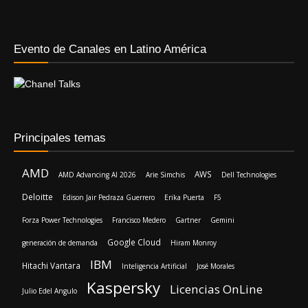
Evento de Canales en Latino América
Principales temas
AMD
AWS
AMD Advancing AI 2026
Arie Simchis
Dell Technologies
Deloitte
Edison Jair Pedraza Guerrero
Erika Puerta
F5
Forza Power Technologies
Francisco Medero
Gartner
Gemini
Google Cloud
generación de demanda
Hiram Monroy
IBM
Hitachi Vantara
Inteligencia Artificial
José Morales
Kaspersky
Licencias OnLine
Julio Edel Angulo