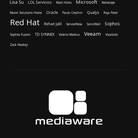
Microsoft
Lisa Su
LOL Servicios
Matt Hicks
Netskope
Oracle
Qualys
Nexxt Solutions Home
Paulo Ceschin
Raja Patel
Red Hat
Sophos
Rehan Jalil
ServiceNow
SonicWall
Veeam
TD SYNNEX
Sophos Fusion
Valerio Matéus
Vocalcom
Zack Noskey