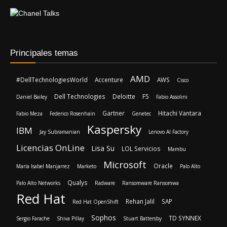
Principales temas
AMD
#DellTechnologiesWorld
Accenture
AWS
Cisco
Dell Technologies
Deloitte
F5
Daniel Bailey
Fabio Assolini
Gartner
Hitachi Vantara
Fabio Meza
Federico Rosenhain
Genetec
Kaspersky
IBM
Jay Subramanian
Lenovo AI Factory
Licencias OnLine
Lisa Su
LOL Servicios
Mambu
Microsoft
Oracle
María Isabel Manjarrez
Marketo
Palo Alto
Qualys
Palo Alto Networks
Radware
Ransomware Ransomwa
Red Hat
Rehan Jalil
SAP
Red Hat OpenShift
Sophos
TD SYNNEX
Sergio Farache
Shiva Pillay
Stuart Battersby