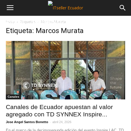
Inicio
Etiquetas
Marcos Murata
NOTICIAS
MAYORISTAS
SECTORES
Etiqueta: Marcos Murata
Canales
Canales de Ecuador apuestan al valor
agregado con TD SYNNEX Inspire...
-
Jose Angel Santos Bonetto
abril 24, 2026
En el marco de la decimosegunda edición del evento Inspire LAC, TD