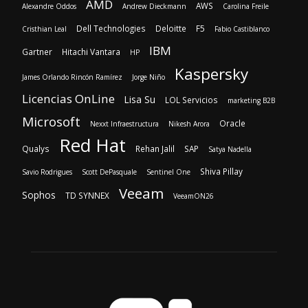
AMD
AWS
Alexandre Oddos
Andrew Dieckmann
Carolina Freile
Dell Technologies
Deloitte
F5
Cristhian Leal
Fabio Castiblanco
IBM
Gartner
Hitachi Vantara
HP
Kaspersky
James Orlando Rincón Ramírez
Jorge Niño
Licencias OnLine
Lisa Su
LOL Servicios
marketing B2B
Microsoft
Oracle
Nexxt Infraestructura
Nikesh Arora
Red Hat
Qualys
Rehan Jalil
SAP
Satya Nadella
Shiva Pillay
Savio Rodrigues
Scott DePasquale
Sentinel One
Veeam
Sophos
TD SYNNEX
VeeamON26