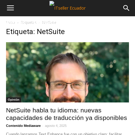
Inicio
Etiquetas
NetSuite
NOTICIAS
MAYORISTAS
SECTORES
Etiqueta: NetSuite
Opinión
NetSuite habla tu idioma: nuevas
capacidades de traducción ya disponibles
-
Contenido Mediaware
agosto 4, 2025
Cuando lanzamos Text Enhance fue con un objetivo claro: facilitar