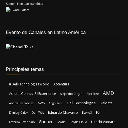
Sector IT en Latinoamérica
Evento de Canales en Latino América
Principales temas
#DellTechnologiesWorld
Accenture
AMD
AdistecConnectF1Experience
Alejandro Dirgan
Alex Rose
AWS
Dell Technologies
Deloitte
Andrea Fernandez
Cognizant
Eduardo Chavarro
F5
Dimitry Galov
Don Web
Evolve3
Gartner
Hitachi Vantara
Federico Rosenhain
Google
Google Cloud