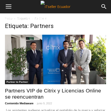
Inicio
Etiquetas
Partners
NOTICIAS
MAYORISTAS
SECTORES
Etiqueta: Partners
Partner to Partner
Partners VIP de Citrix y Licencias Online
se reencuentran
-
Contenido Mediaware
junio 9, 2022
Los asistentes pudieron actualizar el portafolio de la marca y reforzar