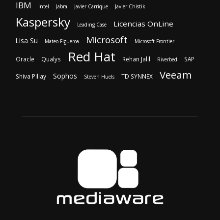
IBM
Intel
Jabra
Javier Carrique
Javier Chistik
Kaspersky
Licencias OnLine
Leading Case
Microsoft
Lisa Su
Mateo Figueroa
Microsoft Frontier
Red Hat
Oracle
Qualys
Rehan Jalil
SAP
Riverbed
Veeam
Sophos
Shiva Pillay
TD SYNNEX
Steven Huels