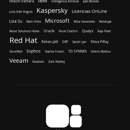
IBM
Hitachi Vantara
Inteligencia Artificial
José Morales
Kaspersky
Licencias OnLine
Julio Edel Angulo
Microsoft
Lisa Su
Matt Hicks
Mika Yamamoto
Netskope
Oracle
Qualys
Nexxt Solutions Home
Paulo Ceschin
Raja Patel
Red Hat
Rehan Jalil
SAP
Shiva Pillay
Satish Iyer
Sophos
TD SYNNEX
SonicWall
Sophos Fusion
Valerio Matéus
Veeam
Vocalcom
Zack Noskey