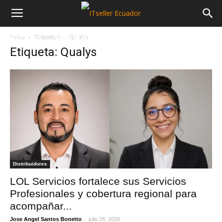
Inicio
Etiquetas
Qualys
NOTICIAS
MAYORISTAS
SECTORES
Etiqueta: Qualys
Distribuidores
LOL Servicios fortalece sus Servicios
Profesionales y cobertura regional para
acompañar...
-
Jose Angel Santos Bonetto
julio 28, 2026