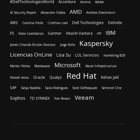
#DellTechnologiesWorld
Accenture
Acronis
Adobe
AMD
AI Security Report
Alexandre Oddos
Andrew Dieckmann
AWS
Dell Technologies
Deloitte
Carolina Freile
Cristhian Leal
IBM
F5
Gartner
Hitachi Vantara
Fabio Castiblanco
HP
Kaspersky
James Orlando Rincón Ramírez
Jorge Niño
Licencias OnLine
Lisa Su
LOL Servicios
marketing B2B
Microsoft
Marlon Palma
Mediaware
Nexxt Infraestructura
Red Hat
Oracle
Qualys
Rehan Jalil
Nikesh Arora
SAP
Satya Nadella
Savio Rodrigues
Scott DePasquale
Sentinel One
Veeam
Sophos
TD SYNNEX
Tom Brown