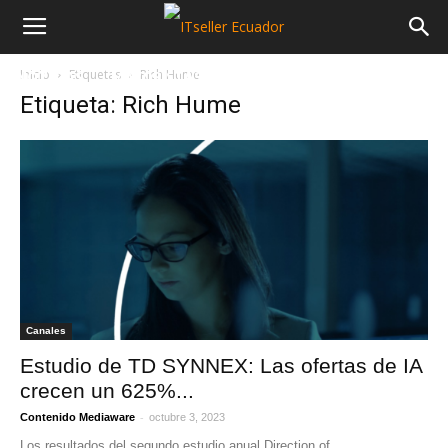
Inicio
Etiquetas
Rich Hume
NOTICIAS
MAYORISTAS
SECTORES
Etiqueta: Rich Hume
Canales
Estudio de TD SYNNEX: Las ofertas de IA
crecen un 625%...
-
Contenido Mediaware
octubre 3, 2023
Los resultados del segundo estudio anual Direction of