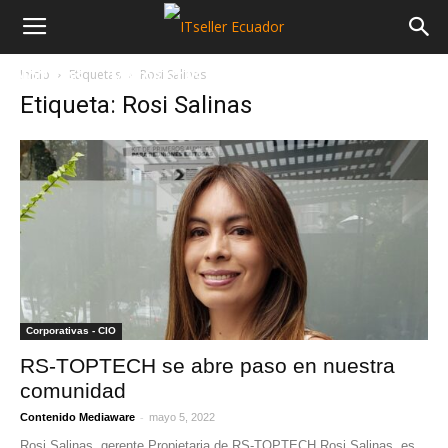
Inicio
Etiquetas
Rosi Salinas
NOTICIAS
MAYORISTAS
SECTORES
Etiqueta: Rosi Salinas
Corporativas - CIO
RS-TOPTECH se abre paso en nuestra
comunidad
-
Contenido Mediaware
mayo 5, 2022
Rosi Salinas, gerente Propietaria de RS-TOPTECH Rosi Salinas, es