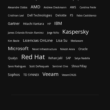
AMD
AWS
Alexandre Oddos
Andrew Dieckmann
Carolina Freile
Dell Technologies
Deloitte
F5
Cristhian Leal
Fabio Castiblanco
IBM
Gartner
Hitachi Vantara
HP
Kaspersky
James Orlando Rincón Ramírez
Jorge Niño
Licencias OnLine
Lisa Su
Kim Basile
Mediaware
Microsoft
Oracle
Nexxt Infraestructura
Nikesh Arora
Red Hat
Qualys
Rehan Jalil
SAP
Satya Nadella
Shiva Pillay
Savio Rodrigues
Scott DePasquale
Sentinel One
Veeam
Sophos
TD SYNNEX
VeeamON26