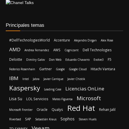
Principales temas
#DellTechnologiesWorld
Accenture
Alejandro Dirgan
Alex Rose
AMD
AWS
Dell Technologies
Andrea Fernandez
Cognizant
Deloitte
F5
Dimitry Galov
Don Web
Eduardo Chavarro
Evolve3
Gartner
Hitachi Vantara
Federico Rosenhain
Google
Google Cloud
IBM
Intel
Jabra
Javier Carrique
Javier Chistik
Kaspersky
Licencias OnLine
Leading Case
Microsoft
Lisa Su
LOL Servicios
Mateo Figueroa
Red Hat
Oracle
Qualys
Rehan Jalil
Microsoft Frontier
Sophos
SAP
Riverbed
Sebastián Kraus
Steven Huels
Veeam
TD SYNNEX