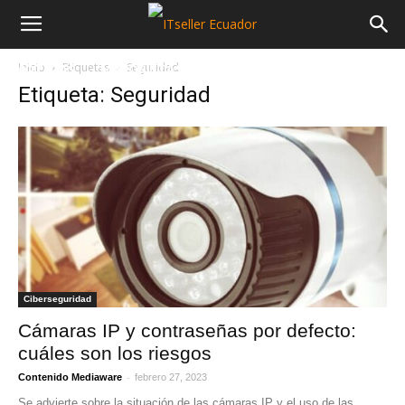
Inicio
Etiquetas
Seguridad
NOTICIAS
MAYORISTAS
SECTORES
Etiqueta: Seguridad
Ciberseguridad
Cámaras IP y contraseñas por defecto:
cuáles son los riesgos
-
Contenido Mediaware
febrero 27, 2023
Se advierte sobre la situación de las cámaras IP y el uso de las