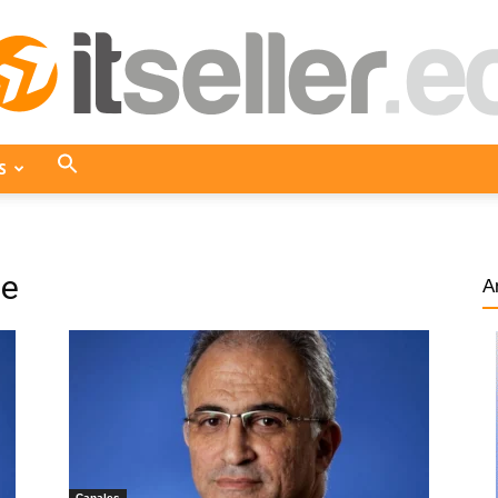
S
ITseller
he
A
Ecuador
Canales