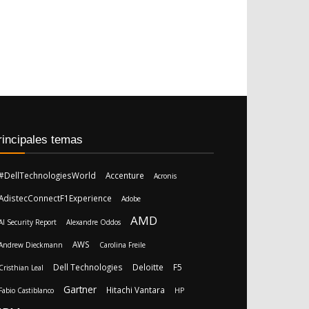
rincipales temas
#DellTechnologiesWorld
Accenture
Acronis
AdistecConnectF1Experience
Adobe
AMD
AI Security Report
Alexandre Oddos
AWS
Andrew Dieckmann
Carolina Freile
Dell Technologies
Deloitte
F5
Cristhian Leal
Gartner
Hitachi Vantara
Fabio Castiblanco
HP