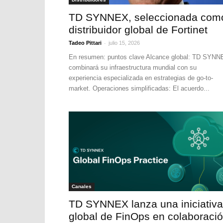
TD SYNNEX, seleccionada com
distribuidor global de Fortinet
-
Tadeo Pittari
julio 15, 2026
En resumen: puntos clave Alcance global: TD SYN
combinará su infraestructura mundial con su
experiencia especializada en estrategias de go-to-
market. Operaciones simplificadas: El acuerdo...
Canales
TD SYNNEX lanza una iniciativa
global de FinOps en colaboraci