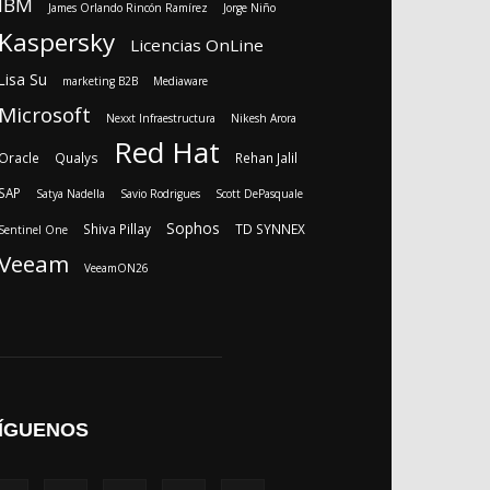
IBM
James Orlando Rincón Ramírez
Jorge Niño
Kaspersky
Licencias OnLine
Lisa Su
marketing B2B
Mediaware
Microsoft
Nexxt Infraestructura
Nikesh Arora
Red Hat
Oracle
Qualys
Rehan Jalil
SAP
Satya Nadella
Savio Rodrigues
Scott DePasquale
Sophos
Shiva Pillay
TD SYNNEX
Sentinel One
Veeam
VeeamON26
ÍGUENOS