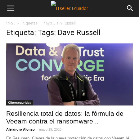
Inicio
Etiquetas
Tags: Dave Russell
NOTICIAS
MAYORISTAS
SECTORES
Etiqueta: Tags: Dave Russell
Ciberseguridad
Resiliencia total de datos: la fórmula de
Veeam contra el ransomware...
-
Alejandro Alonso
mayo 19, 2026
En Resumen: Claves de la nueva protección de datos con Veeam IA