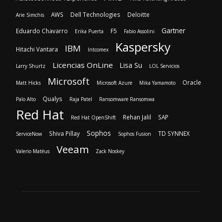
AWS
Dell Technologies
Deloitte
Arie Simchis
Gartner
Eduardo Chavarro
F5
Erika Puerta
Fabio Assolini
Kaspersky
IBM
Hitachi Vantara
Intcomex
Licencias OnLine
Lisa Su
Larry Shurtz
LOL Servicios
Microsoft
Oracle
Matt Hicks
Microsoft Azure
Mika Yamamoto
Qualys
Palo Alto
Raja Patel
Ransomware Ransomwa
Red Hat
Rehan Jalil
SAP
Red Hat OpenShift
Sophos
Shiva Pillay
TD SYNNEX
ServiceNow
Sophos Fusion
Veeam
Valerio Matéus
Zack Noskey