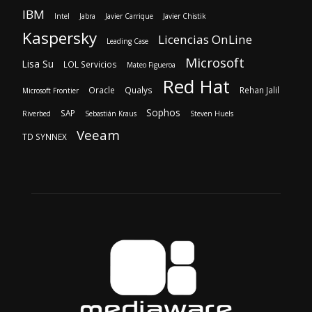
Red Hat
Oracle
Qualys
Rehan Jalil
Microsoft Frontier
Sophos
SAP
Riverbed
Sebastián Kraus
Steven Huels
Veeam
TD SYNNEX
SOBRE NOSOTROS