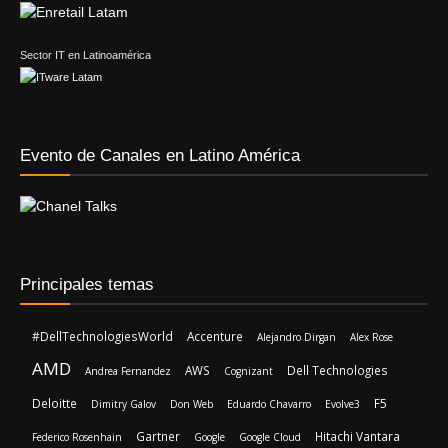
Evento de Canales en Latino América
Principales temas
#DellTechnologiesWorld
Accenture
Alejandro Dirgan
Alex Rose
AMD
AWS
Dell Technologies
Andrea Fernandez
Cognizant
Deloitte
F5
Dimitry Galov
Don Web
Eduardo Chavarro
Evolve3
Gartner
Hitachi Vantara
Federico Rosenhain
Google
Google Cloud
IBM
Intel
Jabra
Javier Carrique
Javier Chistik
Kaspersky
Licencias OnLine
Leading Case
Microsoft
Lisa Su
LOL Servicios
Mateo Figueroa