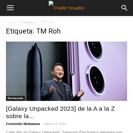
Inicio
Etiquetas
TM Roh
NOTICIAS
MAYORISTAS
SECTORES
Etiqueta: TM Roh
Destacado
[Galaxy Unpacked 2023] de la A a la Z
sobre la...
-
Contenido Mediaware
febrero 2, 2023
Cada año en Galaxy Unpacked, Samsung Electronics presenta una