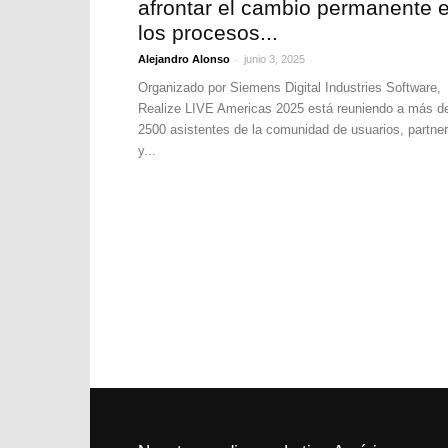
afrontar el cambio permanente 
los procesos...
-
Alejandro Alonso
junio 3, 2025
Organizado por Siemens Digital Industries Software,
Realize LIVE Americas 2025 está reuniendo a más d
2500 asistentes de la comunidad de usuarios, partne
y...