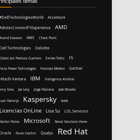
rincipales temas
#DellTechnologiesWorld
Accenture
AMD
AdistecConnectF1Experience
AWS
Anand Eswaran
Check Point
Dell Technologies
Deloitte
F5
Edison Jair Pedraza Guerrero
Emilee Tellez
Gartner
Forza Power Technologies
Francisco Medero
IBM
Hitachi Vantara
Inteligencia Artificial
Jerry Silva
Joe Levy
Jorge Pastrana
José Morales
Kaspersky
Juan Naranjo
leads
Licencias OnLine
Lisa Su
LOL Servicios
Microsoft
Marlon Palma
Nexxt Solutions Home
Red Hat
Oracle
Qualys
Paulo Ceschin