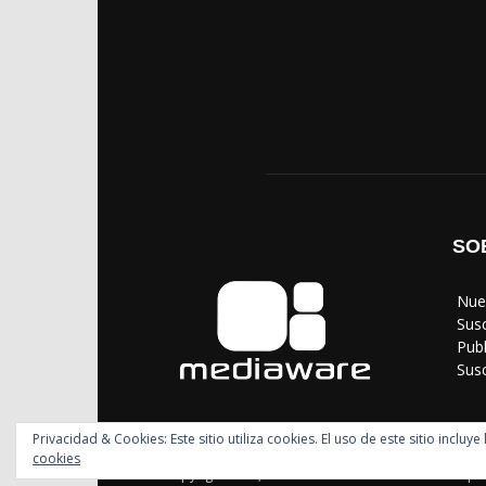
SO
‎ Nu
‎ Sus
‎ Pub
‎ Su
Privacidad & Cookies: Este sitio utiliza cookies. El uso de este sitio incl
cookies
© Copyright 2024, Todos los derechos reservados | 