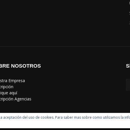
BRE NOSOTROS
S
estra Empresa
cripción
lique aquí
scripción Agencias
uye la aceptación del uso de cookies. Para saber mas sobre como utilizamos la in
Mediaware