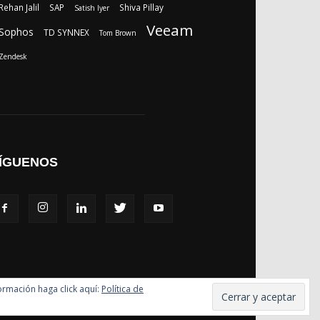
Rehan Jalil
SAP
Shiva Pillay
Satish Iyer
Veeam
Sophos
TD SYNNEX
Tom Brown
Zendesk
ÍGUENOS
formación haga click aquí:
Política de
Política de Privacidad