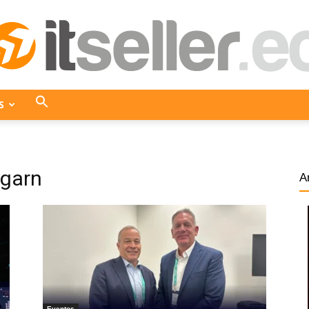
S
ITseller
lgarn
A
Ecuador
Eventos