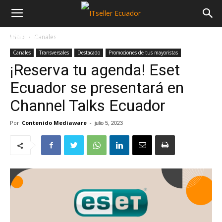
Inicio
Canales
NOTICIAS
MAYORISTAS
SECTORES
Canales
Transversales
Destacado
Promociones de tus mayoristas
¡Reserva tu agenda! Eset
Ecuador se presentará en
Channel Talks Ecuador
Por
Contenido Mediaware
-
julio 5, 2023