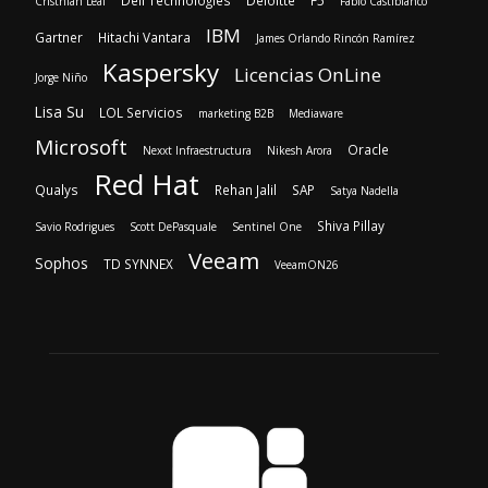
Microsoft
Oracle
Nexxt Infraestructura
Nikesh Arora
Red Hat
Qualys
Rehan Jalil
SAP
Satya Nadella
Shiva Pillay
Savio Rodrigues
Scott DePasquale
Sentinel One
Veeam
Sophos
TD SYNNEX
VeeamON26