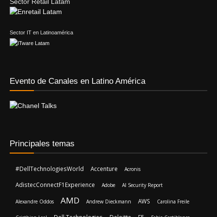
Evento de Canales en Latino América
Principales temas
#DellTechnologiesWorld
Accenture
Acronis
AdistecConnectF1Experience
Adobe
AI Security Report
AMD
AWS
Alexandre Oddos
Andrew Dieckmann
Carolina Freile
Dell Technologies
Deloitte
F5
Cristhian Leal
Fabio Castiblanco
IBM
Gartner
Hitachi Vantara
James Orlando Rincón Ramírez
Kaspersky
Licencias OnLine
Jorge Niño
Lisa Su
LOL Servicios
marketing B2B
Mediaware