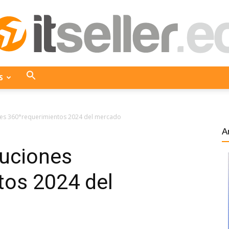
S
ITseller
ones 360°requerimientos 2024 del mercado
A
luciones
Ecuador
tos 2024 del