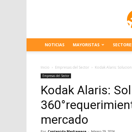
NOTICIAS
MAYORISTAS
SECTORE
Inicio
Empresas del Sector
Kodak Alaris: Soluci
Empresas del Sector
Kodak Alaris: So
360°requerimien
mercado
Por
Contenido Mediaware
-
febrero 29, 2024