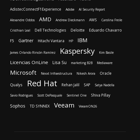
AdistecConnectF1Experience
Adobe
AI Security Report
AMD
AWS
Alexandre Oddos
Andrew Dieckmann
Carolina Freile
Dell Technologies
Deloitte
Eduardo Chavarro
Cristhian Leal
IBM
Gartner
F5
Hitachi Vantara
HP
Kaspersky
James Orlando Rincón Ramírez
Kim Basile
Licencias OnLine
Lisa Su
marketing B2B
Mediaware
Microsoft
Oracle
Nexxt Infraestructura
Nikesh Arora
Red Hat
Qualys
Rehan Jalil
SAP
Satya Nadella
Shiva Pillay
Savio Rodrigues
Scott DePasquale
Sentinel One
Veeam
Sophos
TD SYNNEX
VeeamON26