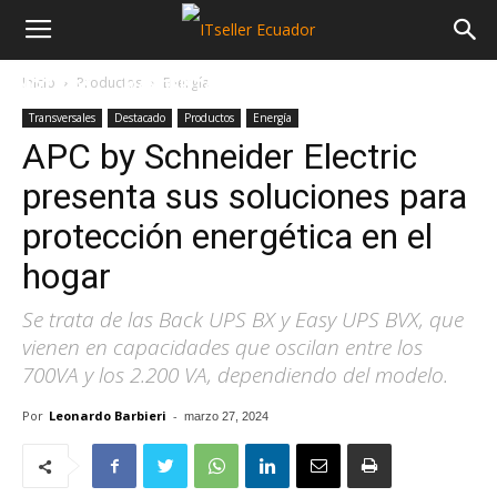
Inicio
Productos
Energía
NOTICIAS
MAYORISTAS
SECTORES
Transversales
Destacado
Productos
Energía
APC by Schneider Electric
presenta sus soluciones para
protección energética en el
hogar
Se trata de las Back UPS BX y Easy UPS BVX, que
vienen en capacidades que oscilan entre los
700VA y los 2.200 VA, dependiendo del modelo.
Por
Leonardo Barbieri
-
marzo 27, 2024