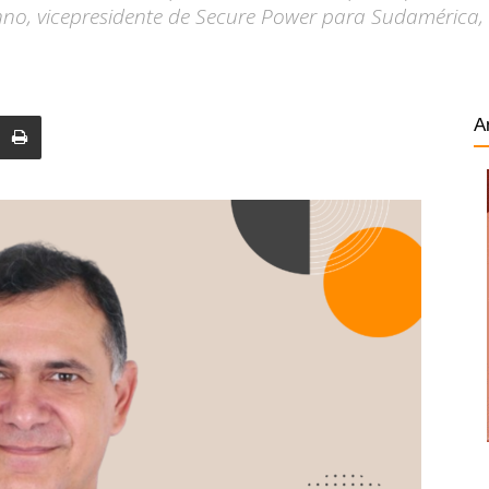
no, vicepresidente de Secure Power para Sudamérica, d
A