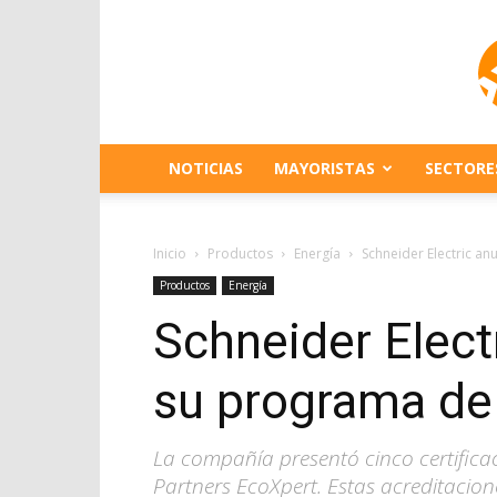
NOTICIAS
MAYORISTAS
SECTORE
Inicio
Productos
Energía
Schneider Electric an
Productos
Energía
Schneider Elect
su programa de
La compañía presentó cinco certificac
Partners EcoXpert. Estas acreditacion