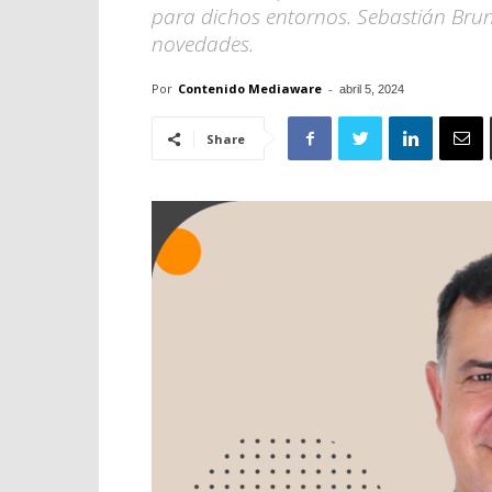
para dichos entornos. Sebastián Brun
novedades.
Por
Contenido Mediaware
-
abril 5, 2024
Share