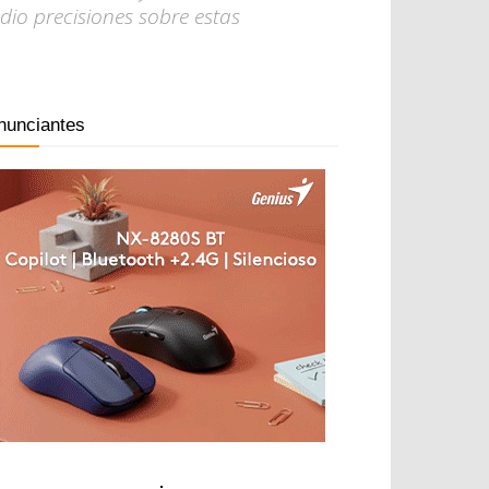
io precisiones sobre estas
nunciantes