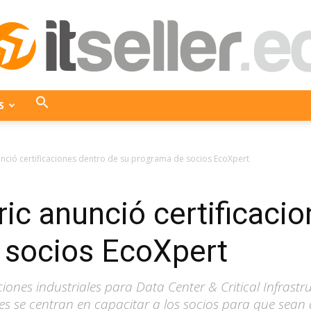
S
ITseller
unció certificaciones dentro de su programa de socios EcoXpert
ric anunció certificaci
Ecuador
 socios EcoXpert
iones industriales para Data Center & Critical Infras
es se centran en capacitar a los socios para que sean