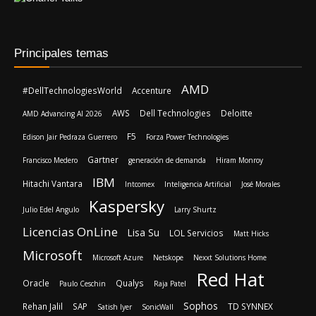
Principales temas
AMD
#DellTechnologiesWorld
Accenture
AWS
Dell Technologies
Deloitte
AMD Advancing AI 2026
F5
Edison Jair Pedraza Guerrero
Forza Power Technologies
Gartner
Francisco Medero
generación de demanda
Hiram Monroy
IBM
Hitachi Vantara
Intcomex
Inteligencia Artificial
José Morales
Kaspersky
Julio Edel Angulo
Larry Shurtz
Licencias OnLine
Lisa Su
LOL Servicios
Matt Hicks
Microsoft
Microsoft Azure
Netskope
Nexxt Solutions Home
Red Hat
Oracle
Qualys
Paulo Ceschin
Raja Patel
Sophos
Rehan Jalil
SAP
TD SYNNEX
Satish Iyer
SonicWall