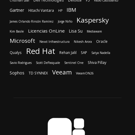
Dell Technologies
Deloitte
F5
Cristhian Leal
Fabio Castiblanco
IBM
Gartner
Hitachi Vantara
HP
Kaspersky
James Orlando Rincón Ramírez
Jorge Niño
Licencias OnLine
Lisa Su
Kim Basile
Mediaware
Microsoft
Oracle
Nexxt Infraestructura
Nikesh Arora
Red Hat
Qualys
Rehan Jalil
SAP
Satya Nadella
Shiva Pillay
Savio Rodrigues
Scott DePasquale
Sentinel One
Veeam
Sophos
TD SYNNEX
VeeamON26