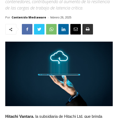
contenedores, contribuyendo al aumento de la resiliencia
de las cargas de trabajo de latencia crítica.
Por
Contenido Mediaware
-
febrero 26, 2025
Hitachi Vantara
,
la subsidiaria de Hitachi Ltd. que brinda