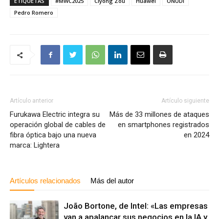
ETIQUETAS
#MWC2025
Ciyong Zou
Huawei
ONUDI
Pedro Romero
Artículo anterior
Artículo siguiente
Furukawa Electric integra su
Más de 33 millones de ataques
operación global de cables de
en smartphones registrados
fibra óptica bajo una nueva
en 2024
marca: Lightera
Artículos relacionados
Más del autor
João Bortone, de Intel: «Las empresas
van a apalancar sus negocios en la IA y