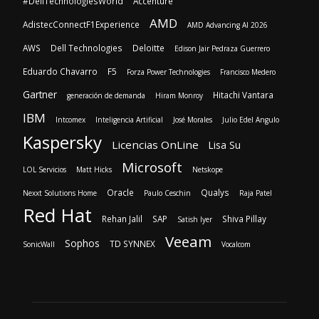
#DellTechnologiesWorld
Accenture
AMD
AdistecConnectF1Experience
AMD Advancing AI 2026
AWS
Dell Technologies
Deloitte
Edison Jair Pedraza Guerrero
Eduardo Chavarro
F5
Forza Power Technologies
Francisco Medero
Gartner
Hitachi Vantara
generación de demanda
Hiram Monroy
IBM
Intcomex
Inteligencia Artificial
José Morales
Julio Edel Angulo
Kaspersky
Licencias OnLine
Lisa Su
Microsoft
LOL Servicios
Matt Hicks
Netskope
Oracle
Qualys
Nexxt Solutions Home
Paulo Ceschin
Raja Patel
Red Hat
Rehan Jalil
SAP
Shiva Pillay
Satish Iyer
Veeam
Sophos
TD SYNNEX
SonicWall
Vocalcom